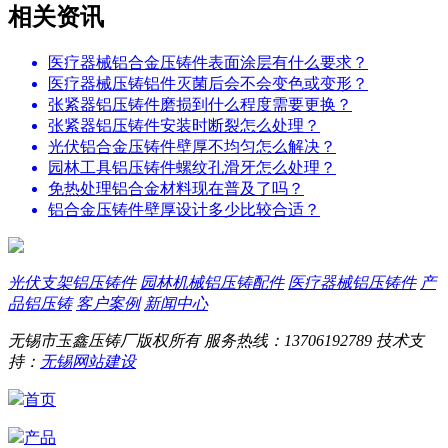
相关资讯
医疗器械铝合金压铸件表面涂层有什么要求？
医疗器械压铸铝件灭菌后会不会变色或变形？
张紧器铝压铸件磨损到什么程度需要更换？
张紧器铝压铸件安装时断裂怎么处理？
光伏铝合金压铸件壁厚不均匀怎么解决？
园林工具铝压铸件螺纹孔滑牙怎么处理？
免热处理铝合金材料现在普及了吗？
铝合金压铸件壁厚设计多少比较合适？
光伏支架铝压铸件
园林机械铝压铸配件
医疗器械铝压铸件
产
品铝压铸
客户案例
新闻中心
无锡市玉鑫压铸厂版权所有
服务热线：13706192789
技术支
持：
无锡网站建设
首页
产品