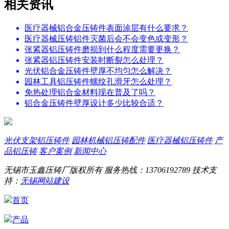
相关资讯
医疗器械铝合金压铸件表面涂层有什么要求？
医疗器械压铸铝件灭菌后会不会变色或变形？
张紧器铝压铸件磨损到什么程度需要更换？
张紧器铝压铸件安装时断裂怎么处理？
光伏铝合金压铸件壁厚不均匀怎么解决？
园林工具铝压铸件螺纹孔滑牙怎么处理？
免热处理铝合金材料现在普及了吗？
铝合金压铸件壁厚设计多少比较合适？
光伏支架铝压铸件
园林机械铝压铸配件
医疗器械铝压铸件
产
品铝压铸
客户案例
新闻中心
无锡市玉鑫压铸厂版权所有
服务热线：13706192789
技术支
持：
无锡网站建设
首页
产品